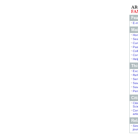
Fea
•
E-m
Mai
•
Ho
•
Sea
•
Cur
•
Pas
•
Col
•
Con
•
Hel
This
•
Exc
•
Ref
•
Sen
•
Sav
•
Sav
•
Per
Citi
•
Cit
Sci
•
Con
arti
Rel
•
Simi
jou