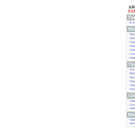
Fea
•
E-m
Mai
•
Ho
•
Sea
•
Cur
•
Pas
•
Col
•
Con
•
Hel
This
•
Exc
•
Ref
•
Sen
•
Sav
•
Sav
•
Per
Citi
•
Cit
•
Con
arti
Rel
•
Simi
jou