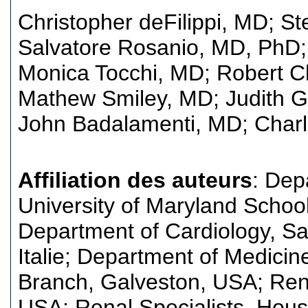
Christopher deFilippi, MD
;
St
Salvatore Rosanio, MD, PhD
Monica Tocchi, MD
;
Robert C
Mathew Smiley, MD
;
Judith 
John Badalamenti, MD
;
Char
Affiliation des auteurs
: Dep
University of Maryland Schoo
Department of Cardiology, San
Italie; Department of Medicin
Branch, Galveston, USA; Ren
USA; Renal Specialists, Hous