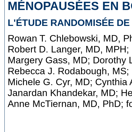
MÉNOPAUSÉES EN B
L'ÉTUDE RANDOMISÉE DE 
Rowan T. Chlebowski, MD, P
Robert D. Langer, MD, MPH
;
Margery Gass, MD
;
Dorothy
Rebecca J. Rodabough, MS
;
Michele G. Cyr, MD
;
Cynthia
Janardan Khandekar, MD
;
He
Anne McTiernan, MD, PhD
; 