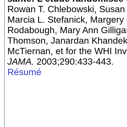
Rowan T. Chlebowski, Susan L
Marcia L. Stefanick, Margery
Rodabough, Mary Ann Gilligan
Thomson, Janardan Khandekar
McTiernan, et for the WHI Inv
JAMA.
2003;290:433-443.
Résumé