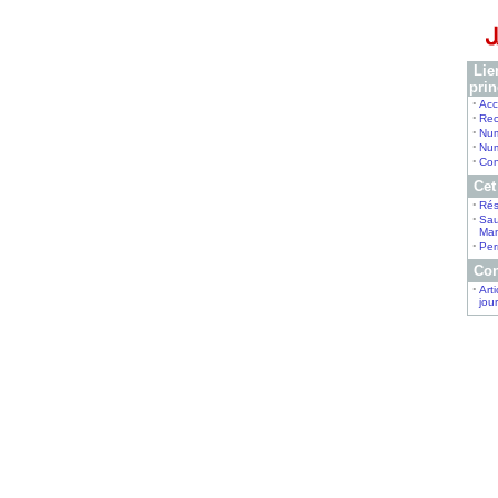
Lien
pri
•
Acc
•
Rec
•
Num
•
Num
•
Con
Cet 
•
Ré
•
Sau
Ma
•
Per
Con
•
Art
jou