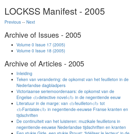
LOCKSS Manifest - 2005
Previous
--
Next
Archive of Issues - 2005
Volume 0 Issue 17 (2005)
Volume 0 Issue 18 (2005)
Archive of Articles - 2005
Inleiding
Teken van verandering: de opkomst van het feuilleton in de
Nederlandse dagbladpers
Victoriaanse seriemoordenaars: de opkomst van de
Engelse <i>detective novel</i> in de negentiende eeuw
Literatuur in de marge: van <i>feuilleton</i> tot
<i>Fantaisie</i> in negentiende-eeuwse Franse kranten en
tijdschriften
De continuïteit van het luisteren: muzikale feuilletons in
negentiende-eeuwse Nederlandse tijdschriften en kranten
Een stukje Gide, een stukje Proust: 'fidéliser le lecteur' in de