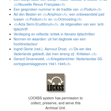
<i>Nouvelle Revue Française</i>
Een gesproken nummer in de traditie van <i>Podium</i>
Ad den Besten en <i>Amphoor</i>: een onbewandeld pad
tussen <i>Podium</i> en <i>Ontmoeting</i>
<i>Acta Semi-Eruditorum</i>: de lotgevallen van een 'anti-
tijdschrift'
Verdieping en reflectie: kritiek in literaire tijdschriften
Normen en waarden: uit het dagboek van een
hoofdredacteur
Ingrid Glorie (red.), Aarnout Drost, <i>'De eer des
Vaderlands gebiedt, dat men streng zij'. Kritieken.</i>
Gerard Groeneveld, <i>Kriegsberichter. Nederlandse SS-
oorlogsverslaggevers 1941-1945</i>
LOCKSS system has permission to
collect, preserve, and serve this
Archival Unit.